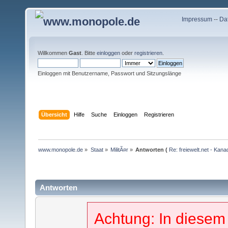
Impressum
--
Da
Willkommen
Gast
. Bitte
einloggen
oder
registrieren
.
Einloggen mit Benutzername, Passwort und Sitzungslänge
Übersicht
Hilfe
Suche
Einloggen
Registrieren
www.monopole.de
»
Staat
»
MilitÃ¤r
»
Antworten (
Re: freiewelt.net - Ka
Antworten
Achtung: In diesem