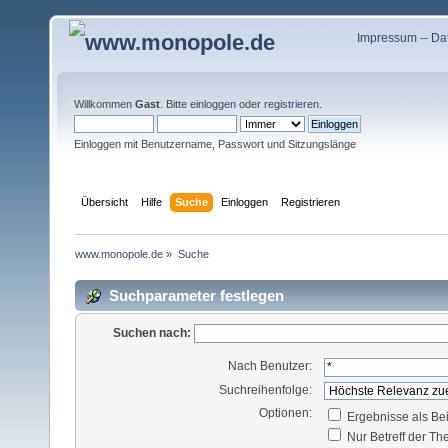
Impressum
--
Da
Willkommen
Gast
. Bitte
einloggen
oder
registrieren
.
Einloggen mit Benutzername, Passwort und Sitzungslänge
Übersicht
Hilfe
Suche
Einloggen
Registrieren
www.monopole.de
»
Suche
Suchparameter festlegen
Suchen nach:
Nach Benutzer:
Suchreihenfolge:
Optionen:
Ergebnisse als Be
Nur Betreff der T