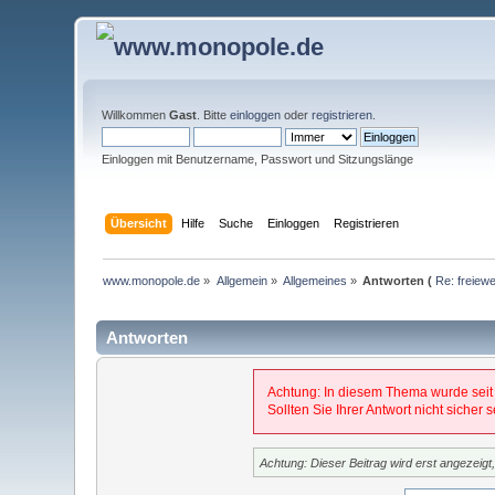
Willkommen
Gast
. Bitte
einloggen
oder
registrieren
.
Einloggen mit Benutzername, Passwort und Sitzungslänge
Übersicht
Hilfe
Suche
Einloggen
Registrieren
www.monopole.de
»
Allgemein
»
Allgemeines
»
Antworten (
Re: freiew
Antworten
Achtung: In diesem Thema wurde seit
Sollten Sie Ihrer Antwort nicht sicher
Achtung: Dieser Beitrag wird erst angezeig