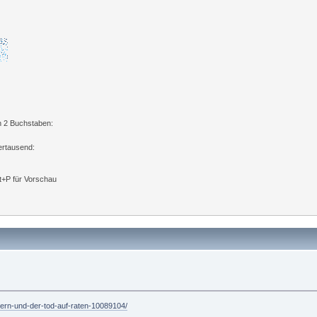
n 2 Buchstaben:
ertausend:
lt+P für Vorschau
ngern-und-der-tod-auf-raten-10089104/