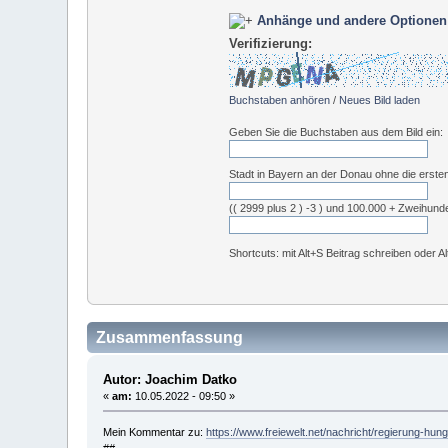
Anhänge und andere Optionen
Verifizierung:
Buchstaben anhören
/
Neues Bild laden
Geben Sie die Buchstaben aus dem Bild ein:
Stadt in Bayern an der Donau ohne die erste
(( 2999 plus 2 ) -3 ) und 100.000 + Zweihund
Shortcuts: mit Alt+S Beitrag schreiben oder A
Zusammenfassung
Autor: Joachim Datko
«
am:
10.05.2022 - 09:50 »
Mein Kommentar zu:
https://www.freiewelt.net/nachricht/regierung-hu