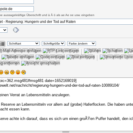
eine aussagekräftige Überschrift und ä Ä ö als ae Ae oe usw. eingeben