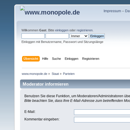
Impressum
--
Da
Willkommen
Gast
. Bitte
einloggen
oder
registrieren
.
Einloggen mit Benutzername, Passwort und Sitzungslänge
Übersicht
Hilfe
Suche
Einloggen
Registrieren
www.monopole.de
»
Staat
»
Parteien
Moderator informieren
Benutzen Sie diese Funktion, um Moderatoren/Administratoren über
Bitte beachten Sie, dass Ihre E-Mail-Adresse zum betreffenden Mo
E-Mail
:
Kommentar eingeben
: