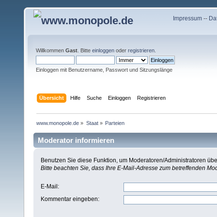
Impressum
--
Da
Willkommen
Gast
. Bitte
einloggen
oder
registrieren
.
Einloggen mit Benutzername, Passwort und Sitzungslänge
Übersicht
Hilfe
Suche
Einloggen
Registrieren
www.monopole.de
»
Staat
»
Parteien
Moderator informieren
Benutzen Sie diese Funktion, um Moderatoren/Administratoren über
Bitte beachten Sie, dass Ihre E-Mail-Adresse zum betreffenden Mo
E-Mail
:
Kommentar eingeben
: