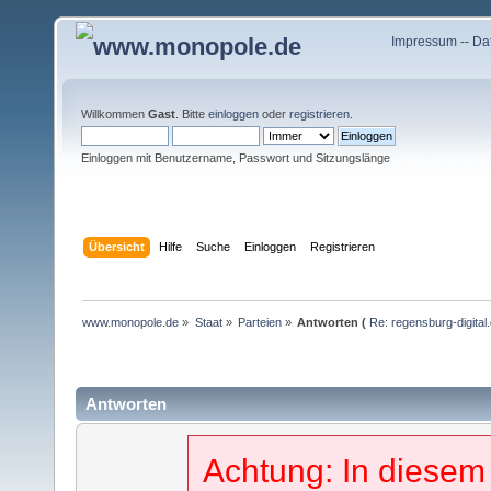
Impressum
--
Da
Willkommen
Gast
. Bitte
einloggen
oder
registrieren
.
Einloggen mit Benutzername, Passwort und Sitzungslänge
Übersicht
Hilfe
Suche
Einloggen
Registrieren
www.monopole.de
»
Staat
»
Parteien
»
Antworten (
Re: regensburg-digital
Antworten
Achtung: In diesem