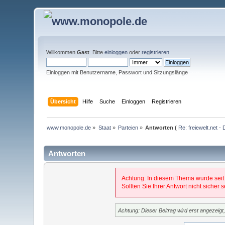
Willkommen
Gast
. Bitte
einloggen
oder
registrieren
.
Einloggen mit Benutzername, Passwort und Sitzungslänge
Übersicht
Hilfe
Suche
Einloggen
Registrieren
www.monopole.de
»
Staat
»
Parteien
»
Antworten (
Re: freiewelt.net -
Antworten
Achtung: In diesem Thema wurde seit
Sollten Sie Ihrer Antwort nicht sicher
Achtung: Dieser Beitrag wird erst angezeig