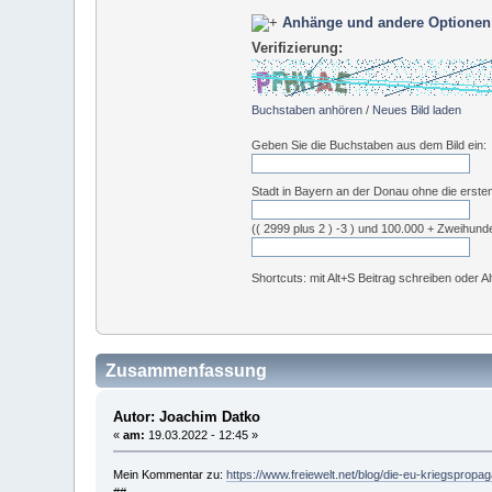
Anhänge und andere Optionen
Verifizierung:
Buchstaben anhören
/
Neues Bild laden
Geben Sie die Buchstaben aus dem Bild ein:
Stadt in Bayern an der Donau ohne die erste
(( 2999 plus 2 ) -3 ) und 100.000 + Zweihund
Shortcuts: mit Alt+S Beitrag schreiben oder A
Zusammenfassung
Autor: Joachim Datko
«
am:
19.03.2022 - 12:45 »
Mein Kommentar zu:
https://www.freiewelt.net/blog/die-eu-kriegsprop