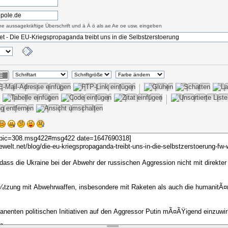
eine aussagekräftige Überschrift und ä Ä ö als ae Ae oe usw. eingeben