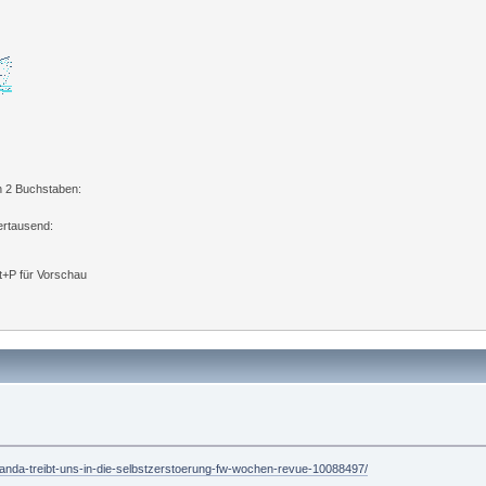
n 2 Buchstaben:
ertausend:
lt+P für Vorschau
aganda-treibt-uns-in-die-selbstzerstoerung-fw-wochen-revue-10088497/