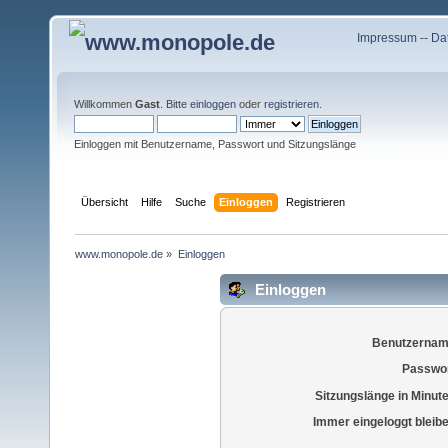
Impressum
--
Da
Willkommen
Gast
. Bitte
einloggen
oder
registrieren
.
Einloggen mit Benutzername, Passwort und Sitzungslänge
Übersicht
Hilfe
Suche
Einloggen
Registrieren
www.monopole.de
»
Einloggen
Einloggen
Benutzernam
Passwor
Sitzungslänge in Minut
Immer eingeloggt bleib