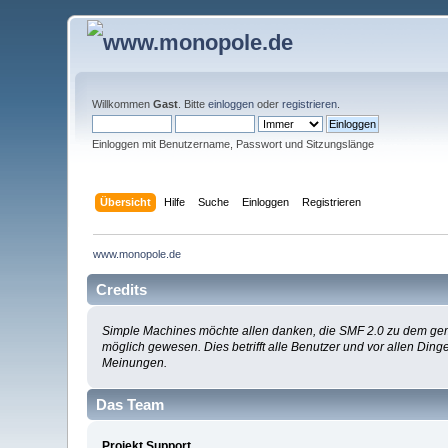
Willkommen
Gast
. Bitte
einloggen
oder
registrieren
.
Einloggen mit Benutzername, Passwort und Sitzungslänge
Übersicht
Hilfe
Suche
Einloggen
Registrieren
www.monopole.de
Credits
Simple Machines möchte allen danken, die SMF 2.0 zu dem gemac
möglich gewesen. Dies betrifft alle Benutzer und vor allen Di
Meinungen.
Das Team
Projekt Support