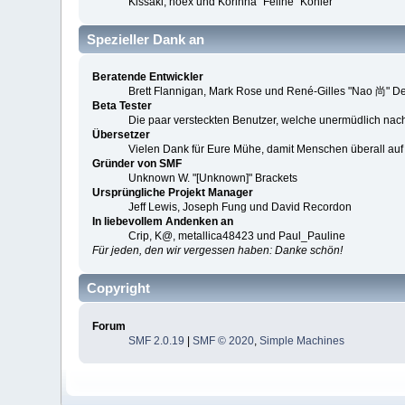
Kissaki, noex und Korinna "Feline" Kohler
Spezieller Dank an
Beratende Entwickler
Brett Flannigan, Mark Rose und René-Gilles "Nao 尚" D
Beta Tester
Die paar versteckten Benutzer, welche unermüdlich nac
Übersetzer
Vielen Dank für Eure Mühe, damit Menschen überall au
Gründer von SMF
Unknown W. "[Unknown]" Brackets
Ursprüngliche Projekt Manager
Jeff Lewis, Joseph Fung und David Recordon
In liebevollem Andenken an
Crip, K@, metallica48423 und Paul_Pauline
Für jeden, den wir vergessen haben: Danke schön!
Copyright
Forum
SMF 2.0.19
|
SMF © 2020
,
Simple Machines