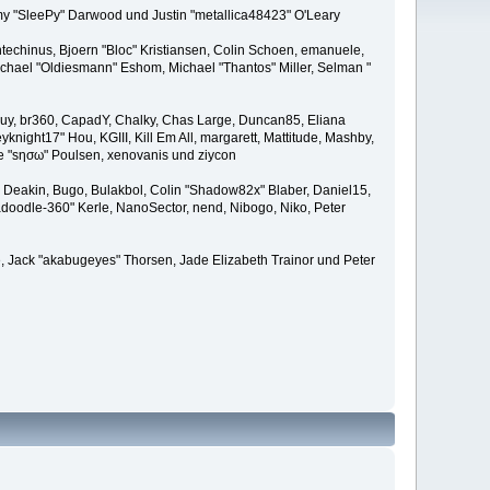
remy "SleePy" Darwood und Justin "metallica48423" O'Leary
techinus, Bjoern "Bloc" Kristiansen, Colin Schoen, emanuele,
hael "Oldiesmann" Eshom, Michael "Thantos" Miller, Selman "
Bigguy, br360, CapadY, Chalky, Chas Large, Duncan85, Eliana
knight17" Hou, KGIII, Kill Em All, margarett, Mattitude, Mashby,
ade "sησω" Poulsen, xenovanis und ziycon
Deakin, Bugo, Bulakbol, Colin "Shadow82x" Blaber, Daniel15,
doodle-360" Kerle, NanoSector, nend, Nibogo, Niko, Peter
ce, Jack "akabugeyes" Thorsen, Jade Elizabeth Trainor und Peter