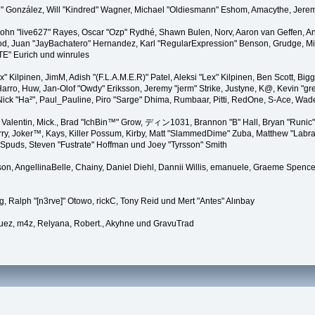
"Suki" González, Will "Kindred" Wagner, Michael "Oldiesmann" Eshom, Amacythe, Je
 John "live627" Rayes, Oscar "Ozp" Rydhé, Shawn Bulen, Norv, Aaron van Geffen, An
d, Juan "JayBachatero" Hernandez, Karl "RegularExpression" Benson, Grudge, Mic
"TE" Eurich und winrules
Lex" Kilpinen, JimM, Adish "(F.L.A.M.E.R)" Patel, Aleksi "Lex" Kilpinen, Ben Scott, 
rro, Huw, Jan-Olof "Owdy" Eriksson, Jeremy "jerm" Strike, Justyne, K@, Kevin "grey
er, Nick "Ha²", Paul_Pauline, Piro "Sarge" Dhima, Rumbaar, Pitti, RedOne, S-Ace, W
alentin, Mick., Brad "IchBin™" Grow, ディン1031, Brannon "B" Hall, Bryan "Runic" 
ry, Joker™, Kays, Killer Possum, Kirby, Matt "SlammedDime" Zuba, Matthew "Labra
, Spuds, Steven "Fustrate" Hoffman und Joey "Tyrsson" Smith
erson, AngellinaBelle, Chainy, Daniel Diehl, Dannii Willis, emanuele, Graeme Spen
, Ralph "[n3rve]" Otowo, rickC, Tony Reid und Mert "Antes" Alınbay
uez, m4z, Relyana, Robert., Akyhne und GravuTrad