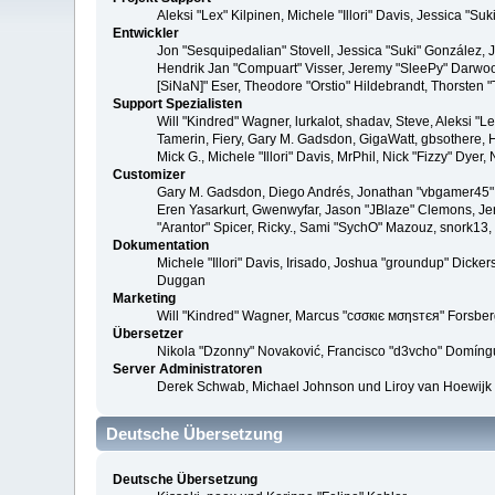
Aleksi "Lex" Kilpinen, Michele "Illori" Davis, Jessica 
Entwickler
Jon "Sesquipedalian" Stovell, Jessica "Suki" González,
Hendrik Jan "Compuart" Visser, Jeremy "SleePy" Darwoo
[SiNaN]" Eser, Theodore "Orstio" Hildebrandt, Thorsten 
Support Spezialisten
Will "Kindred" Wagner, lurkalot, shadav, Steve, Aleksi "
Tamerin, Fiery, Gary M. Gadsdon, GigaWatt, gbsothere, Ha
Mick G., Michele "Illori" Davis, MrPhil, Nick "Fizzy" Dy
Customizer
Gary M. Gadsdon, Diego Andrés, Jonathan "vbgamer45" V
Eren Yasarkurt, Gwenwyfar, Jason "JBlaze" Clemons, Jer
"Arantor" Spicer, Ricky., Sami "SychO" Mazouz, snork13
Dokumentation
Michele "Illori" Davis, Irisado, Joshua "groundup" Dick
Duggan
Marketing
Will "Kindred" Wagner, Marcus "cσσкιє мσηѕтєя" Forsberg
Übersetzer
Nikola "Dzonny" Novaković, Francisco "d3vcho" Domíng
Server Administratoren
Derek Schwab, Michael Johnson und Liroy van Hoewijk
Deutsche Übersetzung
Deutsche Übersetzung