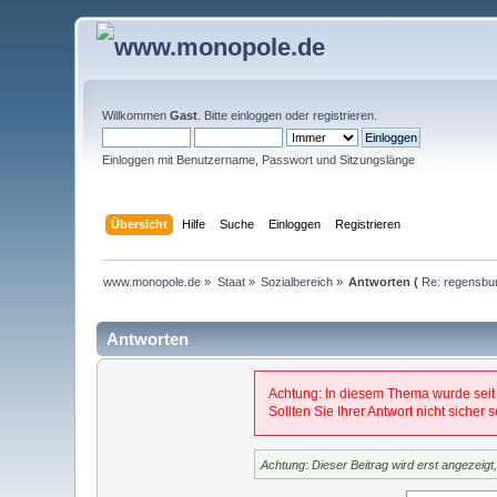
Willkommen
Gast
. Bitte
einloggen
oder
registrieren
.
Einloggen mit Benutzername, Passwort und Sitzungslänge
Übersicht
Hilfe
Suche
Einloggen
Registrieren
www.monopole.de
»
Staat
»
Sozialbereich
»
Antworten (
Re: regensburg
Antworten
Achtung: In diesem Thema wurde seit
Sollten Sie Ihrer Antwort nicht sicher
Achtung: Dieser Beitrag wird erst angezeig