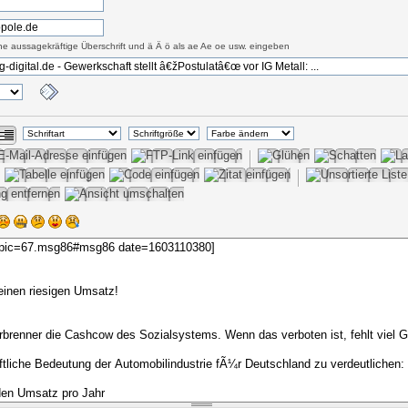
eine aussagekräftige Überschrift und ä Ä ö als ae Ae oe usw. eingeben