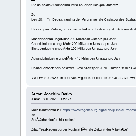
##
Die deutsche Automobilindustrie hat einen riesigen Umsatz!
Zu
joey 20:44 "In Deutschland ist der Verbrenner die Cashcow des Sozialsy
Hier ein paar Zahlen, um die wirtschaftliche Bedeutung der Automobilin
Maschinenbau ungefÃ¤hr 230 Milliarden Umsatz pro Jahr
Chemieindustrie ungefÃ¤hr 200 Milliarden Umsatz pro Jahr
Elektroindustrie ungefÃ¤hr 190 Milliarden Umsatz pro Jahr
Automobilindustrie ungefÃ¤hr 440 Milliarden Umsatz pro Jahr
Daimler erwartet ein positives GeschÃ¤ftsjahr 2020. Daimler ist der zw
VW erwartet 2020 ein positives Ergebnis im operativen GeschÃ¤ft. VW 
Autor: Joachim Datko
«
am:
18.10.2020 - 13:25 »
Mein Kommentar zu:
https://www.regensburg-digital.de/ig-metall-tran
##
SprÃ¼che klopfen hilft nichts!
Zitat: "â€žRegensburger Postulat fÃ¼r die Zukunft der Arbeitâ€œ"