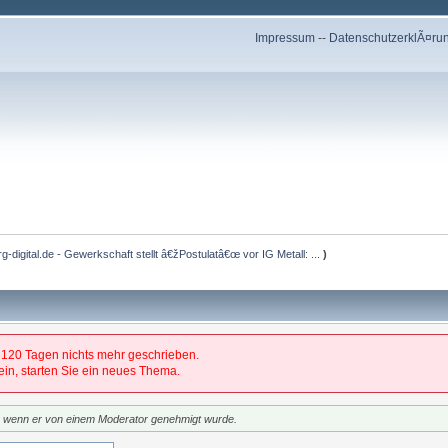
Impressum
--
DatenschutzerklÃ¤ru
-digital.de - Gewerkschaft stellt â€žPostulatâ€œ vor IG Metall: ...
)
 120 Tagen nichts mehr geschrieben.
 sein, starten Sie ein neues Thema.
t, wenn er von einem Moderator genehmigt wurde.