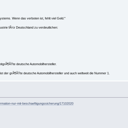
stems. Wenn das verboten ist, fehlt viel Geld."
dustrie fÃ¼r Deutschland zu verdeutlichen:
eitgrÃ¶ÃŸte deutsche Automobilhersteller.
ist der grÃ¶ÃŸte deutsche Automobilhersteller und auch weltweit die Nummer 1.
sformation-nur-mit-beschaeftigungssicherung/17102020