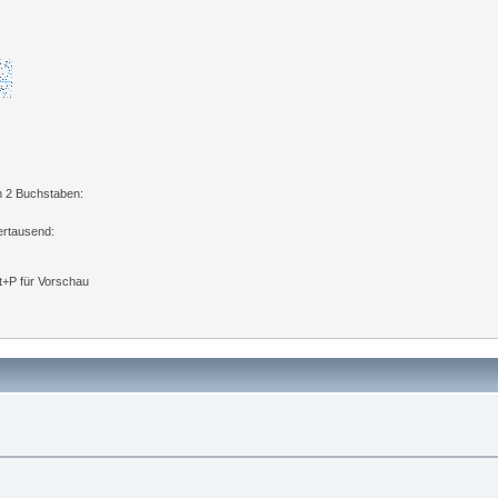
n 2 Buchstaben:
ertausend:
lt+P für Vorschau