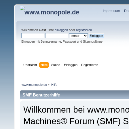
Impressum
--
Da
Willkommen
Gast
. Bitte
einloggen
oder
registrieren
.
Einloggen mit Benutzername, Passwort und Sitzungslänge
Übersicht
Hilfe
Suche
Einloggen
Registrieren
www.monopole.de
»
Hilfe
SMF Benutzerhilfe
Willkommen bei www.monop
Machines® Forum (SMF) So