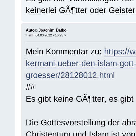
keinerlei GÃ¶tter oder Geister
Autor: Joachim Datko
«
am:
04.03.2022 - 16:25 »
Mein Kommentar zu:
https://
kermani-ueber-den-islam-gott-i
groesser/28128012.html
##
Es gibt keine GÃ¶tter, es gibt
Die Gottesvorstellung der ab
Christentum und Islam ist vo