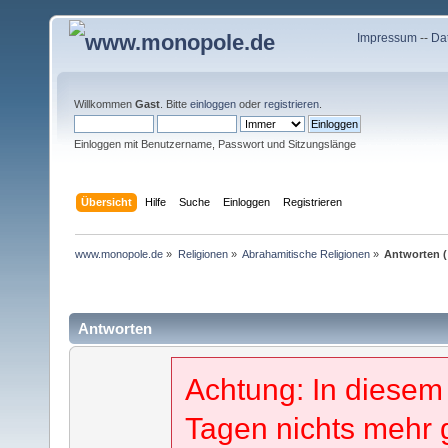
Impressum
--
Da
Willkommen
Gast
. Bitte
einloggen
oder
registrieren
.
Einloggen mit Benutzername, Passwort und Sitzungslänge
Übersicht
Hilfe
Suche
Einloggen
Registrieren
www.monopole.de
»
Religionen
»
Abrahamitische Religionen
»
Antworten 
Antworten
Achtung: In diesem
Tagen nichts mehr 