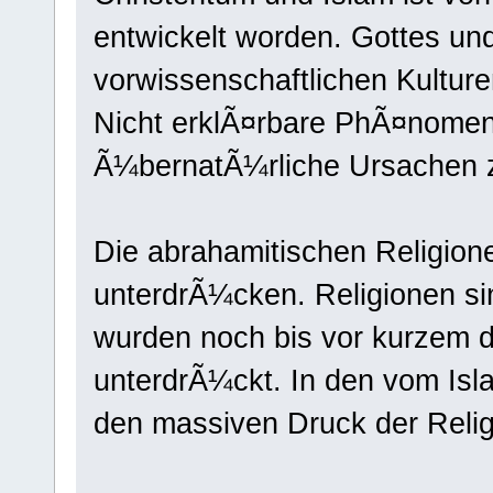
entwickelt worden. Gottes un
vorwissenschaftlichen Kultur
Nicht erklÃ¤rbare PhÃ¤nomen
Ã¼bernatÃ¼rliche Ursachen 
Die abrahamitischen Religio
unterdrÃ¼cken. Religionen si
wurden noch bis vor kurzem 
unterdrÃ¼ckt. In den vom Isl
den massiven Druck der Relig