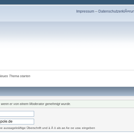
Impressum
--
DatenschutzerklÃ¤ru
Neues Thema starten
t, wenn er von einem Moderator genehmigt wurde.
eine aussagekräftige Überschrift und ä Ä ö als ae Ae oe usw. eingeben