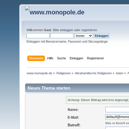
Willkommen
Gast
. Bitte
einloggen
oder
registrieren
.
Einloggen mit Benutzername, Passwort und Sitzungslänge
Übersicht
Hilfe
Suche
Einloggen
Registrieren
www.monopole.de
»
Religionen
»
Abrahamitische Religionen
»
Islam
»
Neues Thema starten
Achtung: Dieser Beitrag wird erst angezeig
Name:
E-Mail:
Bitte im Betreff 
Betreff: