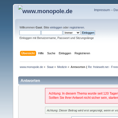
Impressum
--
Da
Willkommen
Gast
. Bitte
einloggen
oder
registrieren
.
Einloggen mit Benutzername, Passwort und Sitzungslänge
Übersicht
Hilfe
Suche
Einloggen
Registrieren
www.monopole.de
»
Staat
»
Medizin
»
Antworten (
Re: freiewelt.net - Fre
Antworten
Achtung: In diesem Thema wurde seit 120 Tagen
Sollten Sie Ihrer Antwort nicht sicher sein, star
Achtung: Dieser Beitrag wird erst angezeigt, wenn er 