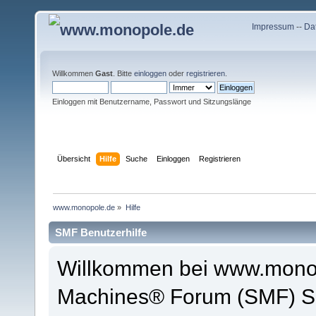
Impressum
--
Da
Willkommen
Gast
. Bitte
einloggen
oder
registrieren
.
Einloggen mit Benutzername, Passwort und Sitzungslänge
Übersicht
Hilfe
Suche
Einloggen
Registrieren
www.monopole.de
»
Hilfe
SMF Benutzerhilfe
Willkommen bei www.monop
Machines® Forum (SMF) So