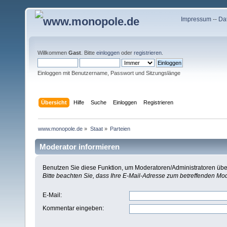
Impressum
--
Da
Willkommen
Gast
. Bitte
einloggen
oder
registrieren
.
Einloggen mit Benutzername, Passwort und Sitzungslänge
Übersicht
Hilfe
Suche
Einloggen
Registrieren
www.monopole.de
»
Staat
»
Parteien
Moderator informieren
Benutzen Sie diese Funktion, um Moderatoren/Administratoren über
Bitte beachten Sie, dass Ihre E-Mail-Adresse zum betreffenden Mo
E-Mail
:
Kommentar eingeben
: