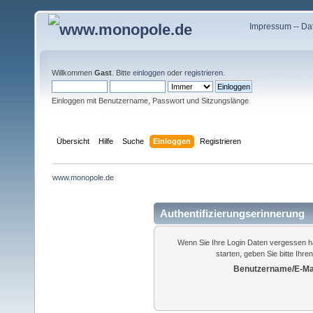
Impressum
--
Da
Willkommen
Gast
. Bitte
einloggen
oder
registrieren
.
Einloggen mit Benutzername, Passwort und Sitzungslänge
Übersicht
Hilfe
Suche
Einloggen
Registrieren
www.monopole.de
Authentifizierungserinnerung
Wenn Sie Ihre Login Daten vergessen h
starten, geben Sie bitte Ihr
Benutzername/E-Mai