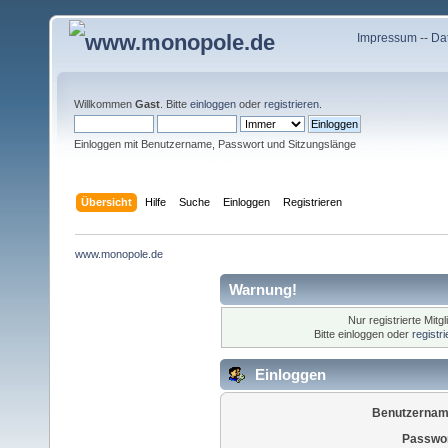
Impressum
--
Da
Willkommen
Gast
. Bitte
einloggen
oder
registrieren
.
Einloggen mit Benutzername, Passwort und Sitzungslänge
Übersicht
Hilfe
Suche
Einloggen
Registrieren
www.monopole.de
Warnung!
Nur registrierte Mitg
Bitte einloggen oder
registr
Einloggen
Benutzernam
Passwor