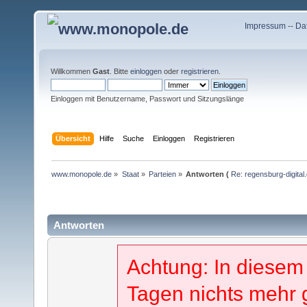
Impressum
--
Da
Willkommen
Gast
. Bitte
einloggen
oder
registrieren
.
Einloggen mit Benutzername, Passwort und Sitzungslänge
Übersicht
Hilfe
Suche
Einloggen
Registrieren
www.monopole.de
»
Staat
»
Parteien
»
Antworten (
Re: regensburg-digita
Antworten
Achtung: In diesem
Tagen nichts mehr 