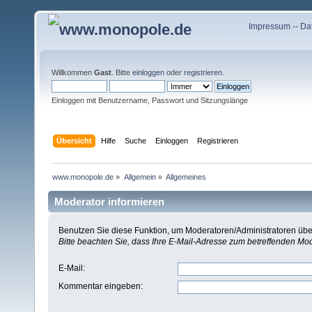
Impressum
--
Da
Willkommen
Gast
. Bitte
einloggen
oder
registrieren
.
Einloggen mit Benutzername, Passwort und Sitzungslänge
Übersicht
Hilfe
Suche
Einloggen
Registrieren
www.monopole.de
»
Allgemein
»
Allgemeines
Moderator informieren
Benutzen Sie diese Funktion, um Moderatoren/Administratoren über
Bitte beachten Sie, dass Ihre E-Mail-Adresse zum betreffenden Mo
E-Mail
:
Kommentar eingeben
: