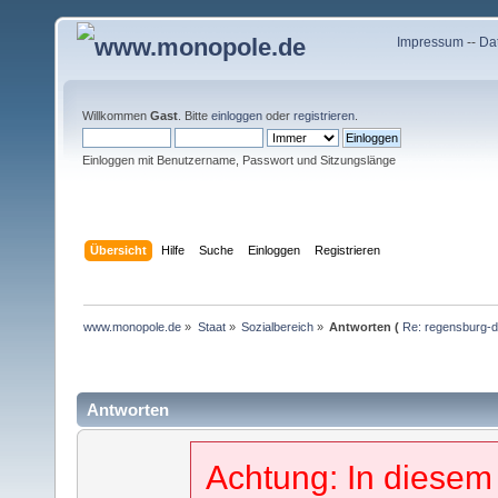
Impressum
--
Da
Willkommen
Gast
. Bitte
einloggen
oder
registrieren
.
Einloggen mit Benutzername, Passwort und Sitzungslänge
Übersicht
Hilfe
Suche
Einloggen
Registrieren
www.monopole.de
»
Staat
»
Sozialbereich
»
Antworten (
Re: regensburg-di
Antworten
Achtung: In diesem