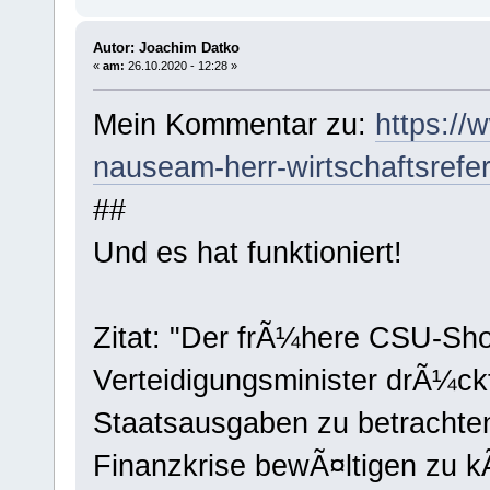
Autor: Joachim Datko
«
am:
26.10.2020 - 12:28 »
Mein Kommentar zu:
https://
nauseam-herr-wirtschaftsrefe
##
Und es hat funktioniert!
Zitat: "Der frÃ¼here CSU-Sho
Verteidigungsminister drÃ¼ck
Staatsausgaben zu betrachte
Finanzkrise bewÃ¤ltigen zu k