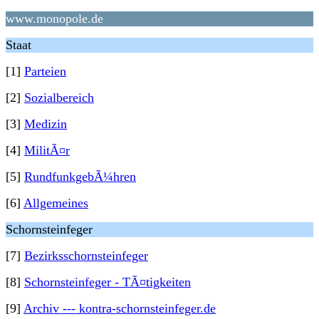
www.monopole.de
Staat
[1]
Parteien
[2]
Sozialbereich
[3]
Medizin
[4]
MilitÃ¤r
[5]
RundfunkgebÃ¼hren
[6]
Allgemeines
Schornsteinfeger
[7]
Bezirksschornsteinfeger
[8]
Schornsteinfeger - TÃ¤tigkeiten
[9]
Archiv --- kontra-schornsteinfeger.de