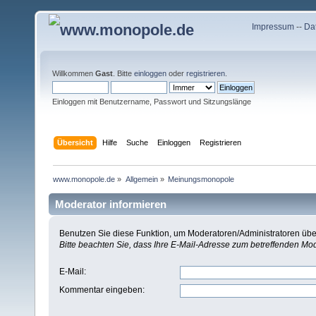
Impressum
--
Da
Willkommen
Gast
. Bitte
einloggen
oder
registrieren
.
Einloggen mit Benutzername, Passwort und Sitzungslänge
Übersicht
Hilfe
Suche
Einloggen
Registrieren
www.monopole.de
»
Allgemein
»
Meinungsmonopole
Moderator informieren
Benutzen Sie diese Funktion, um Moderatoren/Administratoren über
Bitte beachten Sie, dass Ihre E-Mail-Adresse zum betreffenden Mo
E-Mail
:
Kommentar eingeben
: