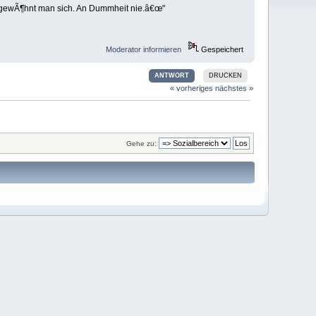
it gewÃ¶hnt man sich. An Dummheit nie.â€œ"
Moderator informieren
Gespeichert
ANTWORT
DRUCKEN
« vorheriges
nächstes »
Gehe zu: