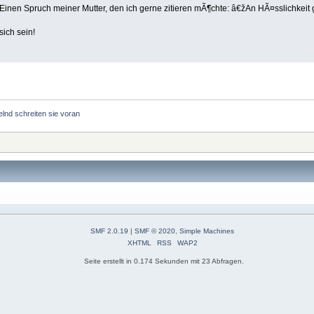
: "Einen Spruch meiner Mutter, den ich gerne zitieren mÃ¶chte: â€žAn HÃ¤sslichke
sich sein!
elnd schreiten sie voran
SMF 2.0.19
|
SMF © 2020
,
Simple Machines
XHTML
RSS
WAP2
Seite erstellt in 0.174 Sekunden mit 23 Abfragen.