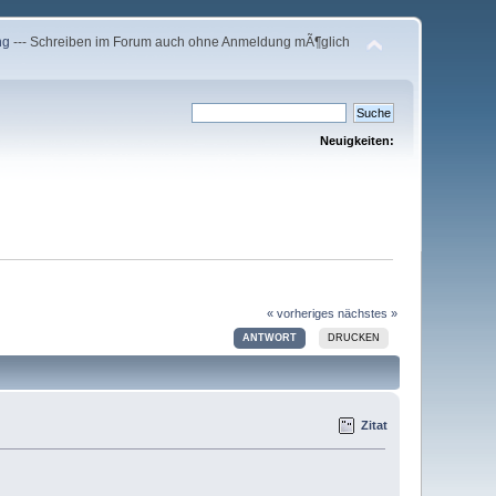
ng
--- Schreiben im Forum auch ohne Anmeldung mÃ¶glich
Neuigkeiten:
« vorheriges
nächstes »
ANTWORT
DRUCKEN
Zitat