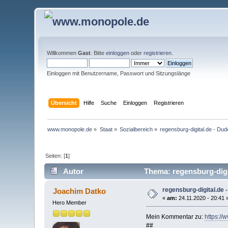
Willkommen
Gast
. Bitte
einloggen
oder
registrieren
.
Einloggen mit Benutzername, Passwort und Sitzungslänge
Übersicht
Hilfe
Suche
Einloggen
Registrieren
www.monopole.de
»
Staat
»
Sozialbereich
»
regensburg-digital.de - Dud
Seiten: [
1
]
Autor
Thema: regensburg-digit
regensburg-digital.de 
Joachim Datko
«
am:
24.11.2020 - 20:41 
Hero Member
Mein Kommentar zu:
https://
##