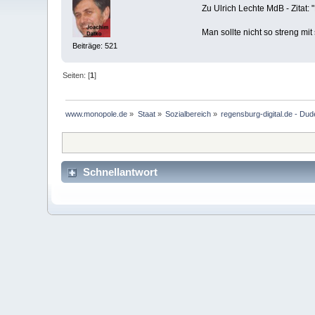
Zu Ulrich Lechte MdB - Zitat
Man sollte nicht so streng mit 
Beiträge: 521
Seiten: [
1
]
www.monopole.de
»
Staat
»
Sozialbereich
»
regensburg-digital.de - Dud
Schnellantwort