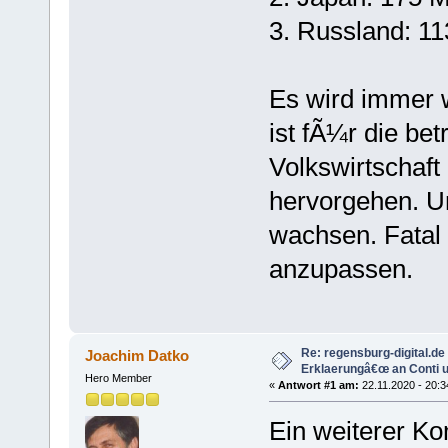
3. Russland: 11
Es wird immer 
ist fÃ¼r die be
Volkswirtschaft
hervorgehen. U
wachsen. Fatal 
anzupassen.
Re: regensburg-digital.d
Joachim Datko
Erklaerungâ€œ an Conti un
Hero Member
«
Antwort #1 am:
22.11.2020 - 20:3
Ein weiterer K