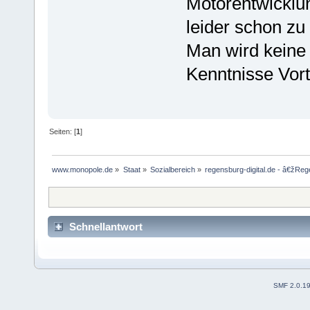
Motorentwicklu
leider schon zu 
Man wird keine 
Kenntnisse Vort
Seiten: [
1
]
www.monopole.de
»
Staat
»
Sozialbereich
»
regensburg-digital.de - â€žReg
Schnellantwort
SMF 2.0.1