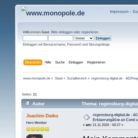
Impressum
--
Da
Willkommen
Gast
. Bitte
einloggen
oder
registrieren
.
Einloggen mit Benutzername, Passwort und Sitzungslänge
Übersicht
Hilfe
Suche
Einloggen
Registrieren
www.monopole.de
»
Staat
»
Sozialbereich
»
regensburg-digital.de - â€žReg
Seiten: [
1
]
Autor
Thema: regensburg-digital
(Gelesen 7344 mal)
regensburg-digital.de - 
Joachim Datko
Erklaerungâ€œ an Conti un
Hero Member
«
am:
21.11.2020 - 00:27 »