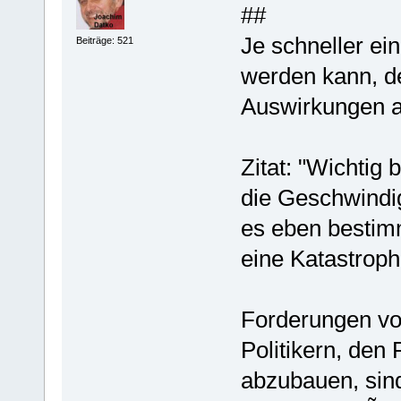
##
Je schneller e
Beiträge: 521
werden kann, de
Auswirkungen a
Zitat: "Wichtig
die Geschwindi
es eben bestim
eine Katastrophe
Forderungen vo
Politikern, den
abzubauen, sind