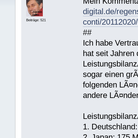
Mein Kommenta
digital.de/rege
conti/2011202
Beiträge: 521
##
Ich habe Vertra
hat seit Jahren
Leistungsbilan
sogar einen gr
folgenden LÃ¤n
andere LÃ¤nder
Leistungsbilan
1. Deutschland:
2. Japan: 175 M