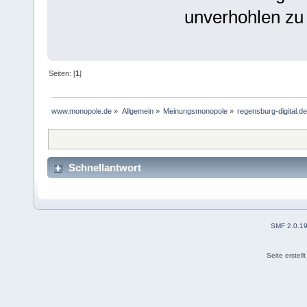
unverhohlen zu
Seiten: [
1
]
www.monopole.de
»
Allgemein
»
Meinungsmonopole
»
regensburg-digital.
Schnellantwort
SMF 2.0.1
Seite erstel