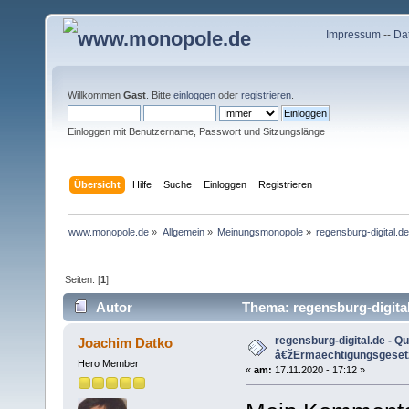
Impressum
--
Da
Willkommen
Gast
. Bitte
einloggen
oder
registrieren
.
Einloggen mit Benutzername, Passwort und Sitzungslänge
Übersicht
Hilfe
Suche
Einloggen
Registrieren
www.monopole.de
»
Allgemein
»
Meinungsmonopole
»
regensburg-digital.
Seiten: [
1
]
Autor
Thema: regensburg-digita
... (Gelesen 9245 mal)
regensburg-digital.de - Q
Joachim Datko
â€žErmaechtigungsgesetz
Hero Member
«
am:
17.11.2020 - 17:12 »