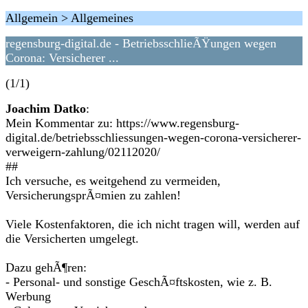
Allgemein > Allgemeines
regensburg-digital.de - BetriebsschlieÃŸungen wegen
Corona: Versicherer ...
(1/1)
Joachim Datko
:
Mein Kommentar zu: https://www.regensburg-
digital.de/betriebsschliessungen-wegen-corona-versicherer-
verweigern-zahlung/02112020/
##
Ich versuche, es weitgehend zu vermeiden,
VersicherungsprÃ¤mien zu zahlen!
Viele Kostenfaktoren, die ich nicht tragen will, werden auf
die Versicherten umgelegt.
Dazu gehÃ¶ren:
- Personal- und sonstige GeschÃ¤ftskosten, wie z. B.
Werbung