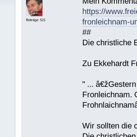
Mein Kommenta
https://www.fre
fronleichnam-u
Beiträge: 521
##
Die christliche B
Zu Ekkehardt Fr
" ... â€žGeste
Fronleichnam. 
Frohnlaichnamâ
Wir sollten die c
Die christliche