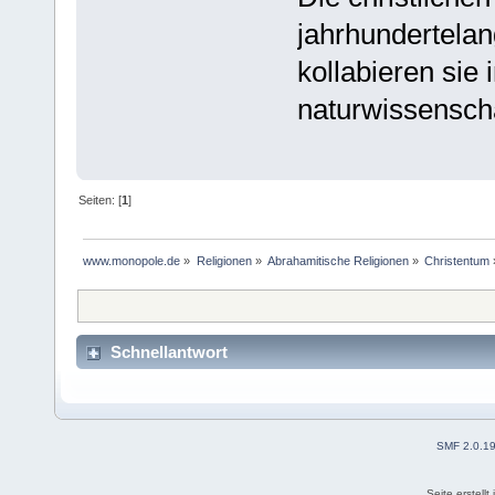
jahrhundertelan
kollabieren sie 
naturwissenschaf
Seiten: [
1
]
www.monopole.de
»
Religionen
»
Abrahamitische Religionen
»
Christentum
Schnellantwort
SMF 2.0.1
Seite erstell