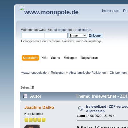
Impressum
--
Da
Willkommen
Gast
. Bitte
einloggen
oder
registrieren
.
Einloggen mit Benutzername, Passwort und Sitzungslänge
Übersicht
Hilfe
Suche
Einloggen
Registrieren
www.monopole.de
»
Religionen
»
Abrahamitische Religionen
»
Christentum
Seiten: [
1
]
Autor
Thema: freiewelt.net - ZD
freiewelt.net - ZDF verwe
Joachim Datko
Allerseelen
Hero Member
«
am:
14.06.2020 - 21:50 »