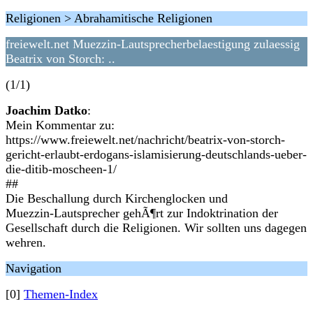
Religionen > Abrahamitische Religionen
freiewelt.net Muezzin-Lautsprecherbelaestigung zulaessig
Beatrix von Storch: ..
(1/1)
Joachim Datko
:
Mein Kommentar zu:
https://www.freiewelt.net/nachricht/beatrix-von-storch-
gericht-erlaubt-erdogans-islamisierung-deutschlands-ueber-
die-ditib-moscheen-1/
##
Die Beschallung durch Kirchenglocken und
Muezzin-Lautsprecher gehÃ¶rt zur Indoktrination der
Gesellschaft durch die Religionen. Wir sollten uns dagegen
wehren.
Navigation
[0]
Themen-Index