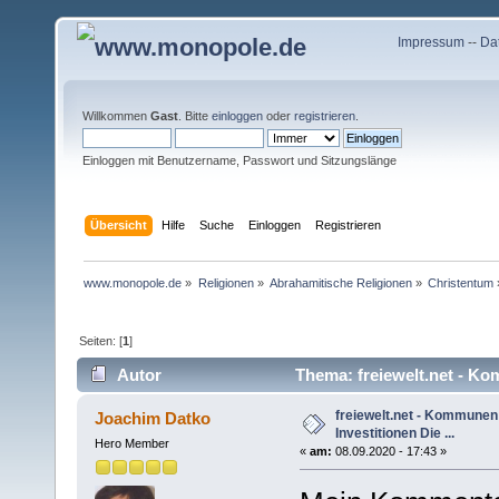
Impressum
--
Da
Willkommen
Gast
. Bitte
einloggen
oder
registrieren
.
Einloggen mit Benutzername, Passwort und Sitzungslänge
Übersicht
Hilfe
Suche
Einloggen
Registrieren
www.monopole.de
»
Religionen
»
Abrahamitische Religionen
»
Christentum
Seiten: [
1
]
Autor
Thema: freiewelt.net - Ko
7616 mal)
freiewelt.net - Kommunen
Joachim Datko
Investitionen Die ...
Hero Member
«
am:
08.09.2020 - 17:43 »