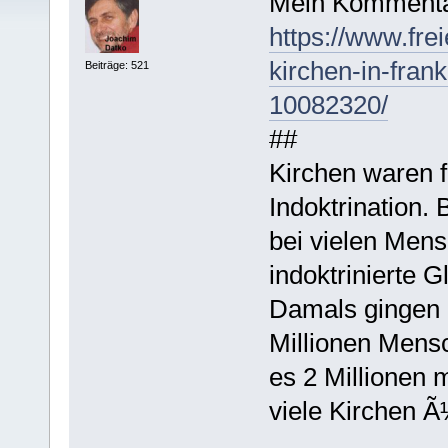
Mein Kommenta
https://www.frei
kirchen-in-fran
Beiträge: 521
10082320/
##
Kirchen waren f
Indoktrination.
bei vielen Men
indoktrinierte G
Damals gingen 
Millionen Mensc
es 2 Millionen m
viele Kirchen 