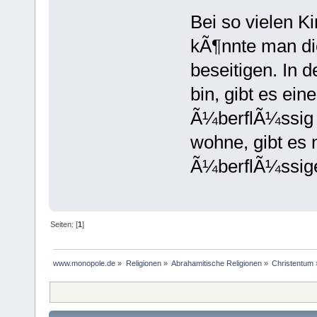
Bei so vielen Ki
kÃ¶nnte man die
beseitigen. In 
bin, gibt es ein
Ã¼berflÃ¼ssig is
wohne, gibt es
Ã¼berflÃ¼ssige
Seiten: [
1
]
www.monopole.de
»
Religionen
»
Abrahamitische Religionen
»
Christentum