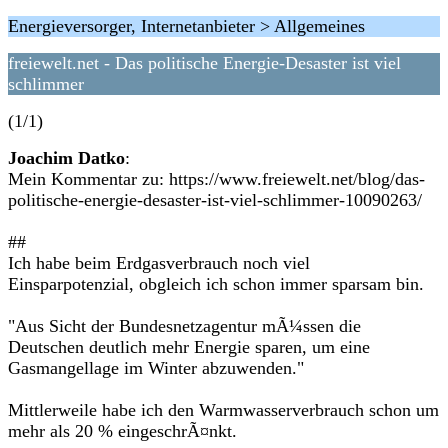
Energieversorger, Internetanbieter > Allgemeines
freiewelt.net - Das politische Energie-Desaster ist viel
schlimmer
(1/1)
Joachim Datko
:
Mein Kommentar zu: https://www.freiewelt.net/blog/das-
politische-energie-desaster-ist-viel-schlimmer-10090263/
##
Ich habe beim Erdgasverbrauch noch viel
Einsparpotenzial, obgleich ich schon immer sparsam bin.
"Aus Sicht der Bundesnetzagentur mÃ¼ssen die
Deutschen deutlich mehr Energie sparen, um eine
Gasmangellage im Winter abzuwenden."
Mittlerweile habe ich den Warmwasserverbrauch schon um
mehr als 20 % eingeschrÃ¤nkt.