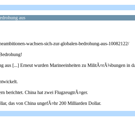
Bedrohung aus
rineambitionen-wachsen-sich-zur-globalen-bedrohung-aus-10082122/
 Bedrohung!
g aus [...] Erneut wurden Marineeinheiten zu MilitÃ¤rÃ¼bungen in da
twickelt.
rn berichtet. China hat zwei FlugzeugtrÃ¤ger.
ar, das von China ungefÃ¤hr 200 Milliarden Dollar.