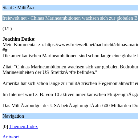
Staat > MilitÃ¤r
freiewelt.net - Chinas Marineambitionen wachsen sich zur globalen 
(1/1)
Joachim Datko
:
Mein Kommentar zu: https://www.freiewelt.net/nachricht/chinas-ma
##
Die amerikanischen Marineambitionen sind schon lange eine globale
Zitat: "Chinas Marineambitionen wachsen sich zur globalen Bedrohun
Marineeinheiten der US-StreitkrÃ¤fte befinden."
Amerika hat sich schon lange zur militÃ¤rischen Hegemonialmacht en
Im Internet wird z. B. von 10 aktiven amerikanischen FlugzeugtrÃ¤ge
Das MilitÃ¤rbudget der USA betrÃ¤gt ungefÃ¤hr 600 Milliarden Doll
Navigation
[0]
Themen-Index
Antwort