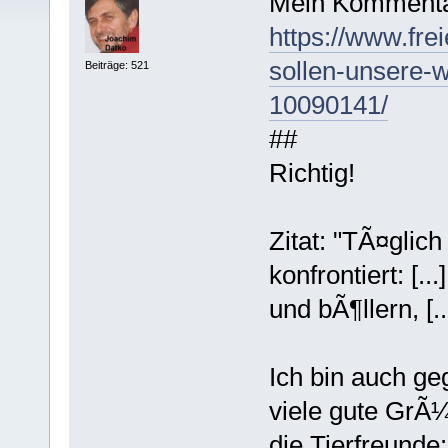
Mein Kommenta
https://www.fre
sollen-unsere-
Beiträge: 521
10090141/
##
Richtig!
Zitat: "TÃ¤glic
konfrontiert: [.
und bÃ¶llern, [...
Ich bin auch geg
viele gute GrÃ¼
die Tierfreunde