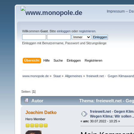
Impressum
--
Da
Willkommen
Gast
. Bitte
einloggen
oder
registrieren
.
Einloggen mit Benutzername, Passwort und Sitzungslänge
Übersicht
Hilfe
Suche
Einloggen
Registrieren
www.monopole.de
»
Staat
»
Allgemeines
»
freiewelt.net -  Gegen Klimawand
Seiten: [
1
]
Autor
Thema: freiewelt.net - Ge
(Gelesen 15346 mal)
freiewelt.net - Gegen Kli
Joachim Datko
Wegen Klima: Wir sollen ..
Hero Member
«
am:
30.07.2022 - 10:25 »