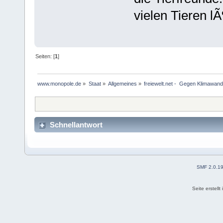
vielen Tieren lÃ
Seiten: [
1
]
www.monopole.de
»
Staat
»
Allgemeines
»
freiewelt.net -  Gegen Klimawand
Schnellantwort
SMF 2.0.1
Seite erstell