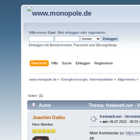
Willkommen
Gast
. Bitte
einloggen
oder
registrieren
.
Einloggen mit Benutzername, Passwort und Sitzungslänge
Übersicht
Hilfe
Suche
Einloggen
Registrieren
www.monopole.de
»
Energieversorger, Internetanbieter
»
Allgemeines
»
Seiten: [
1
]
Autor
Thema: freiewelt.net - 
freiewelt.net - Vermi
Joachim Datko
«
am:
06.07.2022 - 08:33 
Hero Member
Mein Kommentar zu:
https://
##