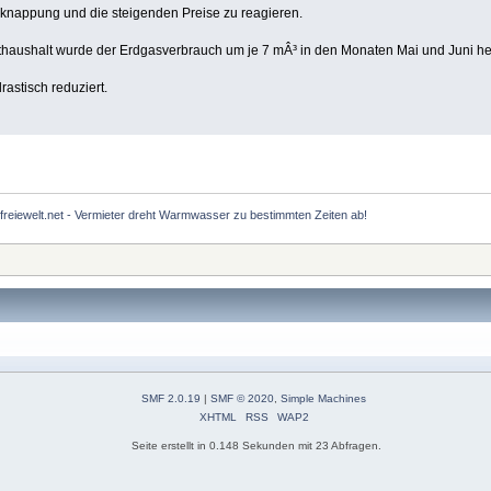
erknappung und die steigenden Preise zu reagieren.
thaushalt wurde der Erdgasverbrauch um je 7 mÂ³ in den Monaten Mai und Juni he
astisch reduziert.
freiewelt.net - Vermieter dreht Warmwasser zu bestimmten Zeiten ab!
SMF 2.0.19
|
SMF © 2020
,
Simple Machines
XHTML
RSS
WAP2
Seite erstellt in 0.148 Sekunden mit 23 Abfragen.