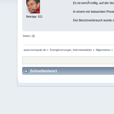
Es ist vernÃ¼nftig, auf die V
In einem mir bekannten Priva
Beiträge: 521
Der Benzinverbrauch wurde dr
Seiten: [
1
]
www.monopole.de
»
Energieversorger, Internetanbieter
»
Allgemeines
»
Schnellantwort