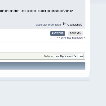
runtergefahren. Das ist eine Reduktion um ungefÃ¤hr 1/4.
Moderator informieren
Gespeichert
ANTWORT
DRUCKEN
« vorheriges
nächstes »
Gehe zu: