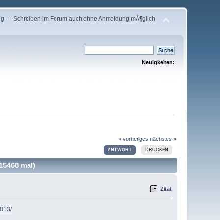
ng
--- Schreiben im Forum auch ohne Anmeldung mÃ¶glich
Neuigkeiten:
« vorheriges
nächstes »
ANTWORT
DRUCKEN
15468 mal)
Zitat
9813/