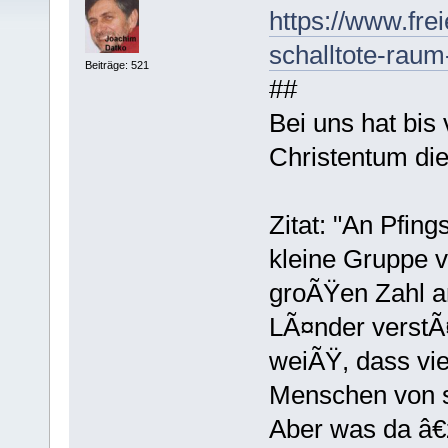
https://www.frei
schalltote-rau
Beiträge: 521
##
Bei uns hat bis
Christentum die
Zitat: "An Pfin
kleine Gruppe v
groÃŸen Zahl a
LÃ¤nder verstÃ¤
weiÃŸ, dass vi
Menschen von 
Aber was da â