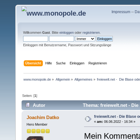
Impressum
--
Da
Willkommen
Gast
. Bitte
einloggen
oder
registrieren
.
Einloggen mit Benutzername, Passwort und Sitzungslänge
Übersicht
Hilfe
Suche
Einloggen
Registrieren
www.monopole.de
»
Allgemein
»
Allgemeines
»
freiewelt.net -  Die Blase od
Seiten: [
1
]
Autor
Thema: freiewelt.net - Die
freiewelt.net - Die Blase 
Joachim Datko
«
am:
06.06.2022 - 16:34 »
Hero Member
Mein Kommenta