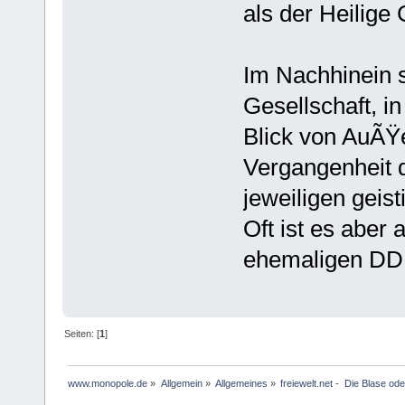
als der Heilige
Im Nachhinein 
Gesellschaft, in
Blick von AuÃŸe
Vergangenheit d
jeweiligen geist
Oft ist es aber 
ehemaligen DD
Seiten: [
1
]
www.monopole.de
»
Allgemein
»
Allgemeines
»
freiewelt.net -  Die Blase od