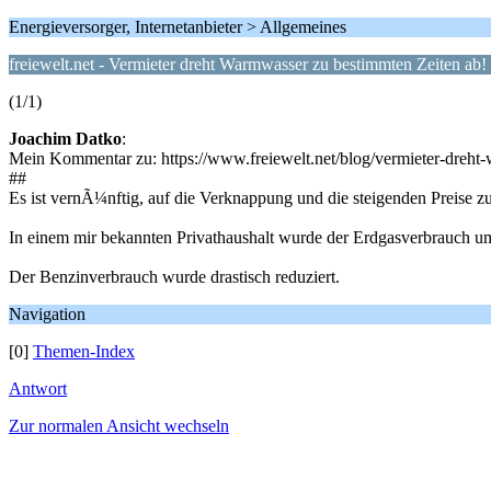
Energieversorger, Internetanbieter > Allgemeines
freiewelt.net - Vermieter dreht Warmwasser zu bestimmten Zeiten ab!
(1/1)
Joachim Datko
:
Mein Kommentar zu: https://www.freiewelt.net/blog/vermieter-dreh
##
Es ist vernÃ¼nftig, auf die Verknappung und die steigenden Preise zu
In einem mir bekannten Privathaushalt wurde der Erdgasverbrauch u
Der Benzinverbrauch wurde drastisch reduziert.
Navigation
[0]
Themen-Index
Antwort
Zur normalen Ansicht wechseln