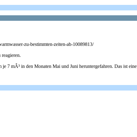
t-warmwasser-zu-bestimmten-zeiten-ab-10089813/
 reagieren.
m je 7 mÂ³ in den Monaten Mai und Juni heruntergefahren. Das ist ei