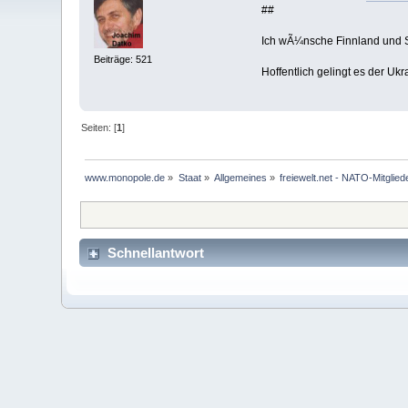
##
Ich wÃ¼nsche Finnland und S
Beiträge: 521
Hoffentlich gelingt es der Uk
Seiten: [
1
]
www.monopole.de
»
Staat
»
Allgemeines
»
freiewelt.net - NATO-Mitglie
Schnellantwort