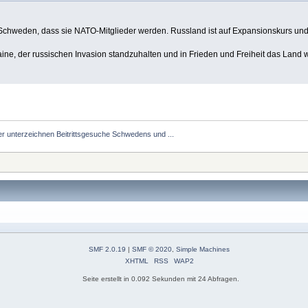
chweden, dass sie NATO-Mitglieder werden. Russland ist auf Expansionskurs und
raine, der russischen Invasion standzuhalten und in Frieden und Freiheit das Land
der unterzeichnen Beitrittsgesuche Schwedens und ...
SMF 2.0.19
|
SMF © 2020
,
Simple Machines
XHTML
RSS
WAP2
Seite erstellt in 0.092 Sekunden mit 24 Abfragen.