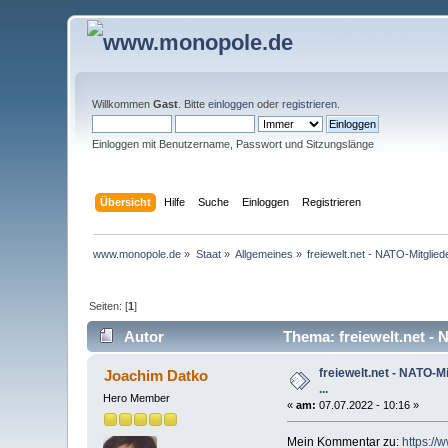
Willkommen
Gast
. Bitte
einloggen
oder
registrieren
.
Einloggen mit Benutzername, Passwort und Sitzungslänge
Übersicht
Hilfe
Suche
Einloggen
Registrieren
www.monopole.de
»
Staat
»
Allgemeines
»
freiewelt.net - NATO-Mitglie
Seiten: [
1
]
Autor
Thema: freiewelt.net - 
freiewelt.net - NATO-
Joachim Datko
...
Hero Member
«
am:
07.07.2022 - 10:16 »
Mein Kommentar zu:
https://