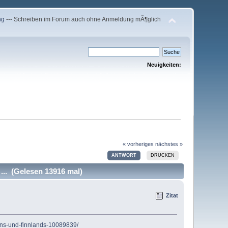
ng
--- Schreiben im Forum auch ohne Anmeldung mÃ¶glich
Neuigkeiten:
« vorheriges
nächstes »
ANTWORT
DRUCKEN
... (Gelesen 13916 mal)
Zitat
dens-und-finnlands-10089839/