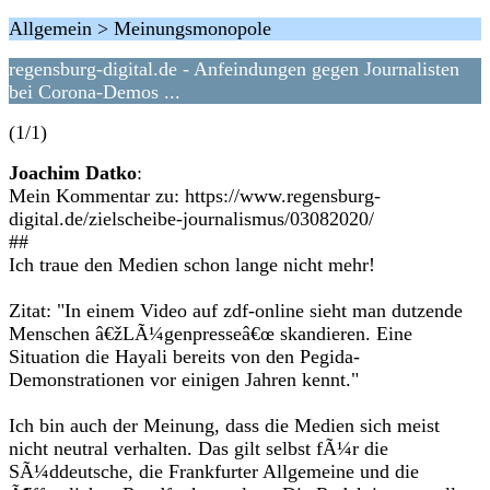
Allgemein > Meinungsmonopole
regensburg-digital.de - Anfeindungen gegen Journalisten
bei Corona-Demos ...
(1/1)
Joachim Datko
:
Mein Kommentar zu: https://www.regensburg-
digital.de/zielscheibe-journalismus/03082020/
##
Ich traue den Medien schon lange nicht mehr!
Zitat: "In einem Video auf zdf-online sieht man dutzende
Menschen â€žLÃ¼genpresseâ€œ skandieren. Eine
Situation die Hayali bereits von den Pegida-
Demonstrationen vor einigen Jahren kennt."
Ich bin auch der Meinung, dass die Medien sich meist
nicht neutral verhalten. Das gilt selbst fÃ¼r die
SÃ¼ddeutsche, die Frankfurter Allgemeine und die