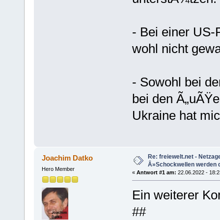
- Bei einer US-
wohl nicht gewa
- Sowohl bei d
bei den Ã„uÃŸe
Ukraine hat mic
Re: freiewelt.net - Netzag
Joachim Datko
Â»Schockwellen werden 
Hero Member
«
Antwort #1 am:
22.06.2022 - 18:2
Ein weiterer K
##