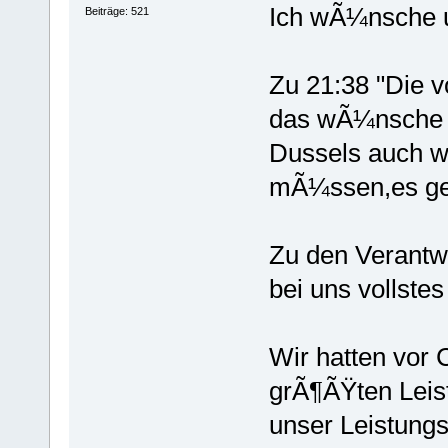
Ich wÃ¼nsche u
Beiträge: 521
Zu 21:38 "Die vo
das wÃ¼nsche i
Dussels auch w
mÃ¼ssen,es geh
Zu den Verantwo
bei uns vollstes
Wir hatten vor 
grÃ¶ÃŸten Leis
unser Leistung