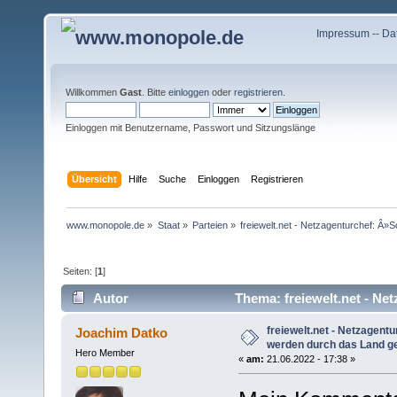
Impressum
--
Da
Willkommen
Gast
. Bitte
einloggen
oder
registrieren
.
Einloggen mit Benutzername, Passwort und Sitzungslänge
Übersicht
Hilfe
Suche
Einloggen
Registrieren
www.monopole.de
»
Staat
»
Parteien
»
freiewelt.net - Netzagenturchef: Â
Seiten: [
1
]
Autor
Thema: freiewelt.net - N
(Gelesen 18854 mal)
freiewelt.net - Netzagen
Joachim Datko
werden durch das Land 
Hero Member
«
am:
21.06.2022 - 17:38 »