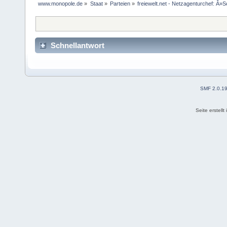
www.monopole.de
»
Staat
»
Parteien
»
freiewelt.net - Netzagenturchef: Â
Schnellantwort
SMF 2.0.1
Seite erstell