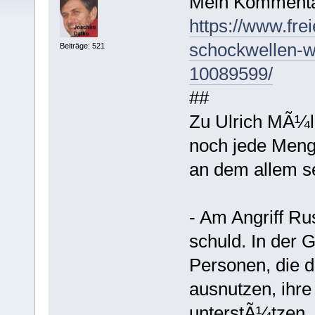
Mein Kommenta
https://www.fre
schockwellen-w
Beiträge: 521
10089599/
##
Zu Ulrich MÃ¼ll
noch jede Menge
an dem allem se
- Am Angriff Ru
schuld. In der G
Personen, die 
ausnutzen, ihre
unterstÃ¼tzen.