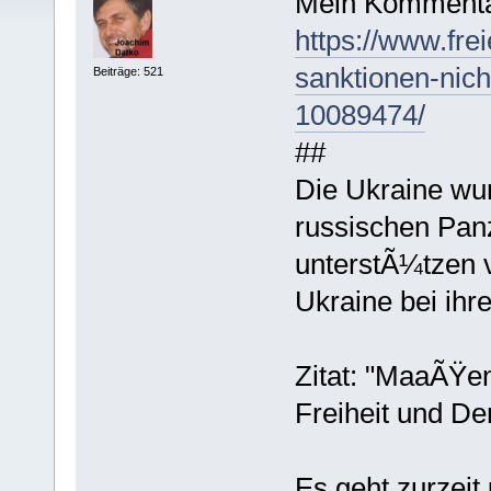
Mein Kommenta
https://www.frei
sanktionen-nic
Beiträge: 521
10089474/
##
Die Ukraine wu
russischen Pan
unterstÃ¼tzen v
Ukraine bei ih
Zitat: "MaaÃŸen
Freiheit und De
Es geht zurzeit 