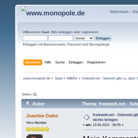
Impressum
--
Da
Willkommen
Gast
. Bitte
einloggen
oder
registrieren
.
Einloggen mit Benutzername, Passwort und Sitzungslänge
Übersicht
Hilfe
Suche
Einloggen
Registrieren
www.monopole.de
»
Staat
»
MilitÃ¤r
»
freiewelt.net - Selenski gibt zu, dass
Seiten: [
1
]
Autor
Thema: freiewelt.net - Sel
mal)
freiewelt.net - Selenski g
Joachim Datko
nichts bringen
Hero Member
«
am:
13.06.2022 - 06:55 »