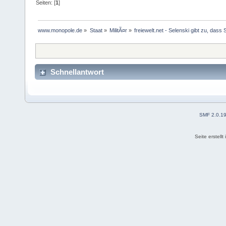
Seiten: [
1
]
www.monopole.de
»
Staat
»
MilitÃ¤r
»
freiewelt.net - Selenski gibt zu, dass
Schnellantwort
SMF 2.0.1
Seite erstell