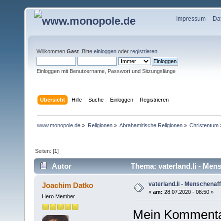
Impressum
--
Da
Willkommen
Gast
. Bitte
einloggen
oder
registrieren
.
Einloggen mit Benutzername, Passwort und Sitzungslänge
Übersicht
Hilfe
Suche
Einloggen
Registrieren
www.monopole.de
»
Religionen
»
Abrahamitische Religionen
»
Christentum
Seiten: [
1
]
Autor
Thema: vaterland.li - Men
vaterland.li - Menschenaf
Joachim Datko
«
am:
28.07.2020 - 08:50 »
Hero Member
Mein Kommenta