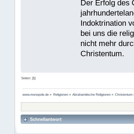
Der Erfolg des 
jahrhundertelan
Indoktrination 
bei uns die reli
nicht mehr durc
Christentum.
Seiten: [
1
]
www.monopole.de
»
Religionen
»
Abrahamitische Religionen
»
Christentum
Schnellantwort