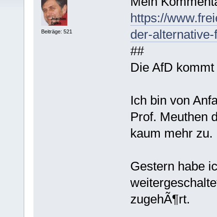
Mein Kommenta
https://www.fre
der-alternative
Beiträge: 521
##
Die AfD kommt z
Ich bin von An
Prof. Meuthen d
kaum mehr zu.
Gestern habe ic
weitergeschalte
zugehÃ¶rt.