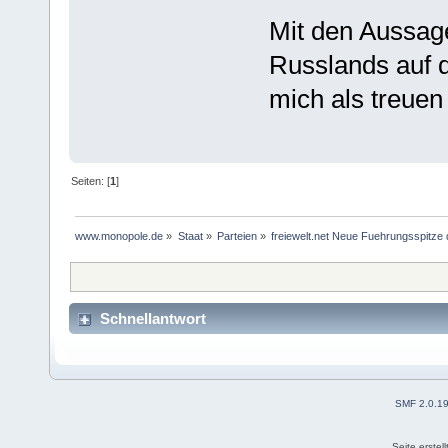
Mit den Aussag
Russlands auf d
mich als treuen
Seiten: [
1
]
www.monopole.de
»
Staat
»
Parteien
»
freiewelt.net Neue Fuehrungsspitze 
Schnellantwort
SMF 2.0.1
Seite erstel