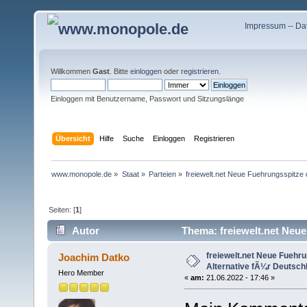
Impressum
--
Da
Willkommen
Gast
. Bitte
einloggen
oder
registrieren
.
Einloggen mit Benutzername, Passwort und Sitzungslänge
Übersicht
Hilfe
Suche
Einloggen
Registrieren
www.monopole.de
»
Staat
»
Parteien
»
freiewelt.net Neue Fuehrungsspitze 
Seiten: [
1
]
Autor
Thema: freiewelt.net Neue
(Gelesen 18291 mal)
freiewelt.net Neue Fuehru
Joachim Datko
Alternative fÃ¼r Deutsch
Hero Member
«
am:
21.06.2022 - 17:46 »