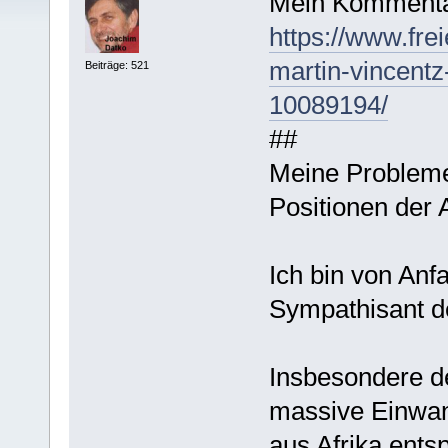
Mein Kommenta
https://www.fre
martin-vincentz
Beiträge: 521
10089194/
##
Meine Probleme 
Positionen der 
Ich bin von An
Sympathisant d
Insbesondere d
massive Einwa
aus Afrika ents