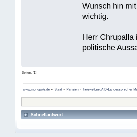
Wunsch hin mit 
wichtig.
Herr Chrupalla 
politische Auss
Seiten: [
1
]
www.monopole.de
»
Staat
»
Parteien
»
freiewelt.net AfD-Landessprecher Mar
Schnellantwort