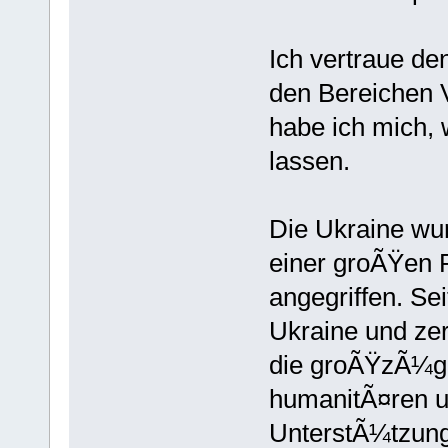
Ich vertraue d
den Bereichen V
habe ich mich,
lassen.
Die Ukraine wu
einer groÃŸen 
angegriffen. Se
Ukraine und zer
die groÃŸzÃ¼gi
humanitÃ¤ren un
UnterstÃ¼tzung