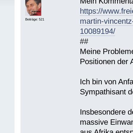
Mein Kommenta
https://www.fre
martin-vincentz
Beiträge: 521
10089194/
##
Meine Probleme 
Positionen der 
Ich bin von An
Sympathisant d
Insbesondere d
massive Einwa
aus Afrika ents