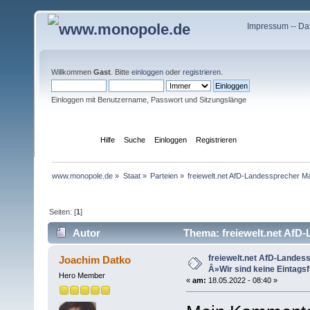
Impressum
--
Da
Willkommen
Gast
. Bitte
einloggen
oder
registrieren
.
Einloggen mit Benutzername, Passwort und Sitzungslänge
Übersicht
Hilfe
Suche
Einloggen
Registrieren
www.monopole.de
»
Staat
»
Parteien
»
freiewelt.net AfD-Landessprecher Mar
Seiten: [
1
]
Autor
Thema: freiewelt.net AfD-
(Gelesen 18492 mal)
freiewelt.net AfD-Landess
Joachim Datko
Â»Wir sind keine Eintagsf
Hero Member
«
am:
18.05.2022 - 08:40 »