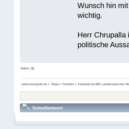
Wunsch hin mit 
wichtig.
Herr Chrupalla 
politische Auss
Seiten: [
1
]
www.monopole.de
»
Staat
»
Parteien
»
freiewelt.net AfD-Landessprecher Mar
Schnellantwort