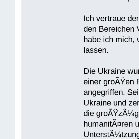
Ich vertraue d
den Bereichen V
habe ich mich,
lassen.
Die Ukraine wu
einer groÃŸen 
angegriffen. Se
Ukraine und zer
die groÃŸzÃ¼gi
humanitÃ¤ren un
UnterstÃ¼tzung