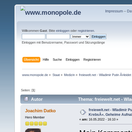
Impressum
--
Da
Willkommen
Gast
. Bitte
einloggen
oder
registrieren
.
Einloggen mit Benutzername, Passwort und Sitzungslänge
Übersicht
Hilfe
Suche
Einloggen
Registrieren
www.monopole.de
»
Staat
»
Medizin
»
freiewelt.net - Wladimir Putin Â»lei
Seiten: [
1
]
Autor
Thema: freiewelt.net - Wl
(Gelesen 16006 mal)
freiewelt.net - Wladimir P
Joachim Datko
KrebsÂ«. Geheime Aufnah
Hero Member
«
am:
16.05.2022 - 16:10 »