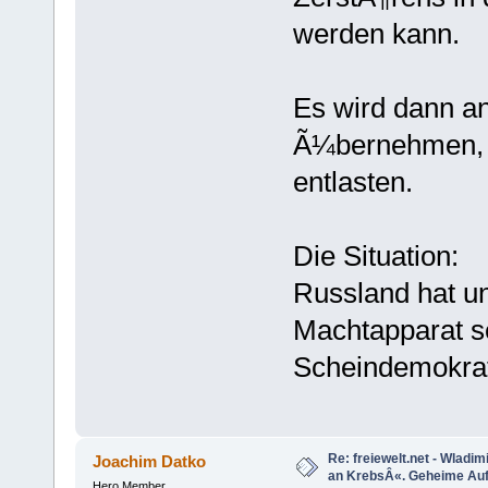
werden kann.
Es wird dann an
Ã¼bernehmen, u
entlasten.
Die Situation:
Russland hat un
Machtapparat se
Scheindemokrat
Re: freiewelt.net - Wladim
Joachim Datko
an KrebsÂ«. Geheime Auf
Hero Member