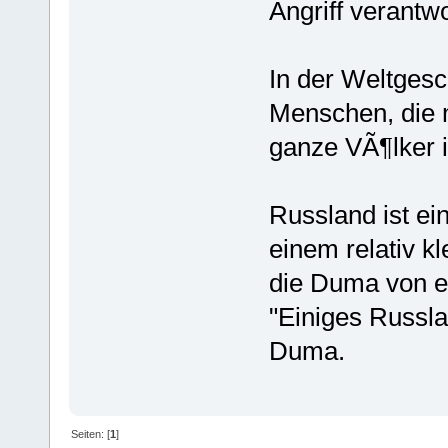
Angriff verantwo
In der Weltgesc
Menschen, die 
ganze VÃ¶lker 
Russland ist ei
einem relativ k
die Duma von ei
"Einiges Russla
Duma.
Seiten: [
1
]