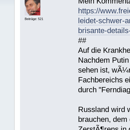
Mein Kommenta
https://www.frei
leidet-schwer-
Beiträge: 521
brisante-detail
##
Auf die Krankhe
Nachdem Putin re
sehen ist, wÃ¼
Fachbereichs e
durch "Ferndia
Russland wird 
brauchen, dem 
ZerstÃ¶rens in 