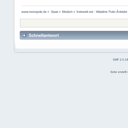
www.monopole.de
»
Staat
»
Medizin
»
freiewelt.net - Wladimir Putin Â»lei
Schnellantwort
SMF 2.0.1
Seite erstell