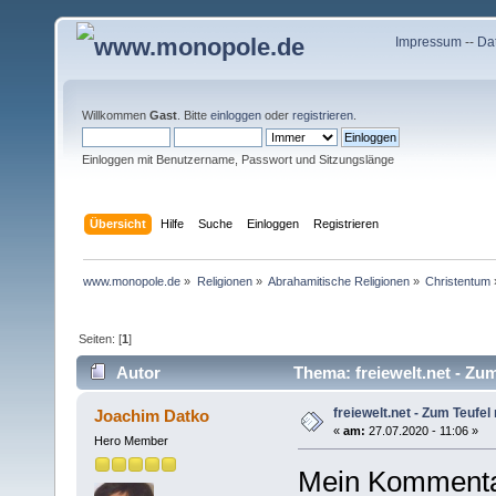
Impressum
--
Da
Willkommen
Gast
. Bitte
einloggen
oder
registrieren
.
Einloggen mit Benutzername, Passwort und Sitzungslänge
Übersicht
Hilfe
Suche
Einloggen
Registrieren
www.monopole.de
»
Religionen
»
Abrahamitische Religionen
»
Christentum
Seiten: [
1
]
Autor
Thema: freiewelt.net - Zum
freiewelt.net - Zum Teufel
Joachim Datko
«
am:
27.07.2020 - 11:06 »
Hero Member
Mein Kommenta