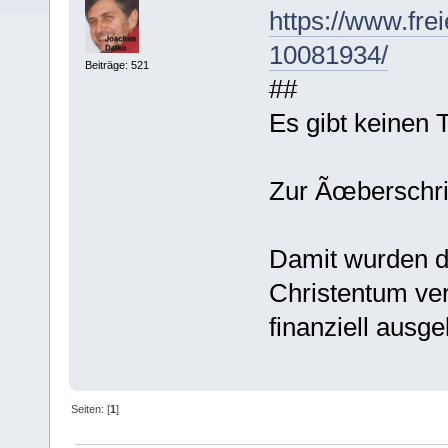
https://www.fre
10081934/
Beiträge: 521
##
Es gibt keinen T
Zur Ãœberschrif
Damit wurden d
Christentum ve
finanziell ausge
Seiten: [
1
]