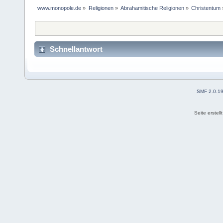
www.monopole.de
»
Religionen
»
Abrahamitische Religionen
»
Christentum
Schnellantwort
SMF 2.0.1
Seite erstel