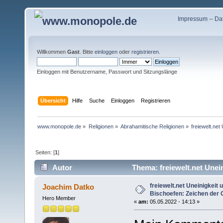
Impressum
--
Da
Willkommen
Gast
. Bitte
einloggen
oder
registrieren
.
Einloggen mit Benutzername, Passwort und Sitzungslänge
Übersicht
Hilfe
Suche
Einloggen
Registrieren
www.monopole.de
»
Religionen
»
Abrahamitische Religionen
»
freiewelt.net
Seiten: [
1
]
Autor
Thema: freiewelt.net Unei
(Gelesen 27763 mal)
freiewelt.net Uneinigkeit 
Joachim Datko
Bischoefen: Zeichen der 
Hero Member
«
am:
05.05.2022 - 14:13 »