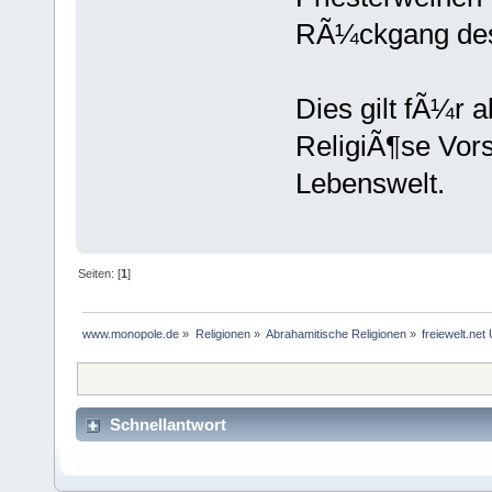
RÃ¼ckgang des
Dies gilt fÃ¼r 
ReligiÃ¶se Vors
Lebenswelt.
Seiten: [
1
]
www.monopole.de
»
Religionen
»
Abrahamitische Religionen
»
freiewelt.net
Schnellantwort