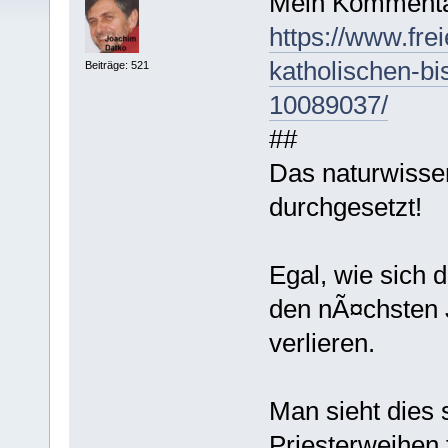
Mein Kommenta
https://www.frei
katholischen-bi
Beiträge: 521
10089037/
##
Das naturwissen
durchgesetzt!
Egal, wie sich di
den nÃ¤chsten 
verlieren.
Man sieht dies
Priesterweihen