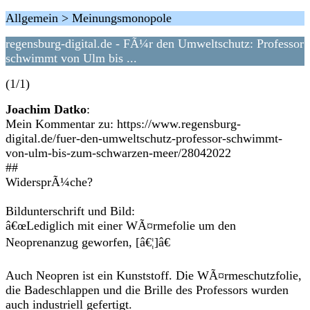
Allgemein > Meinungsmonopole
regensburg-digital.de - FÃ¼r den Umweltschutz: Professor
schwimmt von Ulm bis ...
(1/1)
Joachim Datko
:
Mein Kommentar zu: https://www.regensburg-
digital.de/fuer-den-umweltschutz-professor-schwimmt-
von-ulm-bis-zum-schwarzen-meer/28042022
##
WidersprÃ¼che?
Bildunterschrift und Bild:
â€œLediglich mit einer WÃ¤rmefolie um den
Neoprenanzug geworfen, [â€¦]â€
Auch Neopren ist ein Kunststoff. Die WÃ¤rmeschutzfolie,
die Badeschlappen und die Brille des Professors wurden
auch industriell gefertigt.