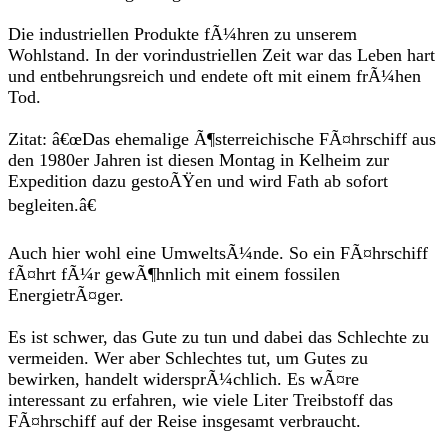
Die industriellen Produkte fÃ¼hren zu unserem
Wohlstand. In der vorindustriellen Zeit war das Leben hart
und entbehrungsreich und endete oft mit einem frÃ¼hen
Tod.
Zitat: â€œDas ehemalige Ã¶sterreichische FÃ¤hrschiff aus
den 1980er Jahren ist diesen Montag in Kelheim zur
Expedition dazu gestoÃŸen und wird Fath ab sofort
begleiten.â€
Auch hier wohl eine UmweltsÃ¼nde. So ein FÃ¤hrschiff
fÃ¤hrt fÃ¼r gewÃ¶hnlich mit einem fossilen
EnergietrÃ¤ger.
Es ist schwer, das Gute zu tun und dabei das Schlechte zu
vermeiden. Wer aber Schlechtes tut, um Gutes zu
bewirken, handelt widersprÃ¼chlich. Es wÃ¤re
interessant zu erfahren, wie viele Liter Treibstoff das
FÃ¤hrschiff auf der Reise insgesamt verbraucht.