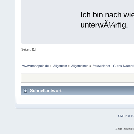
Ich bin nach wi
unterwÃ¼rfig.
Seiten: [
1
]
www.monopole.de
»
Allgemein
»
Allgemeines
»
freiewelt.net - Gutes Naecht
Schnellantwort
SMF 2.0.1
Seite erstell