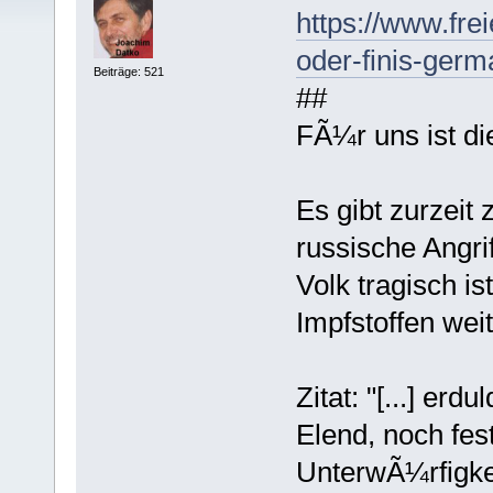
https://www.frei
oder-finis-ger
Beiträge: 521
##
FÃ¼r uns ist die
Es gibt zurzeit
russische Angri
Volk tragisch i
Impfstoffen wei
Zitat: "[...] erd
Elend, noch fe
UnterwÃ¼rfigkei