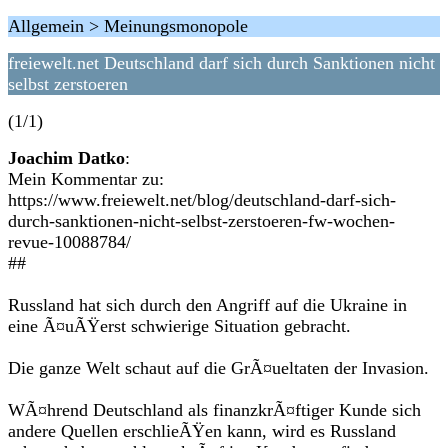
Allgemein > Meinungsmonopole
freiewelt.net Deutschland darf sich durch Sanktionen nicht
selbst zerstoeren
(1/1)
Joachim Datko
:
Mein Kommentar zu:
https://www.freiewelt.net/blog/deutschland-darf-sich-
durch-sanktionen-nicht-selbst-zerstoeren-fw-wochen-
revue-10088784/
##
Russland hat sich durch den Angriff auf die Ukraine in
eine Ã¤uÃŸerst schwierige Situation gebracht.
Die ganze Welt schaut auf die GrÃ¤ueltaten der Invasion.
WÃ¤hrend Deutschland als finanzkrÃ¤ftiger Kunde sich
andere Quellen erschlieÃŸen kann, wird es Russland